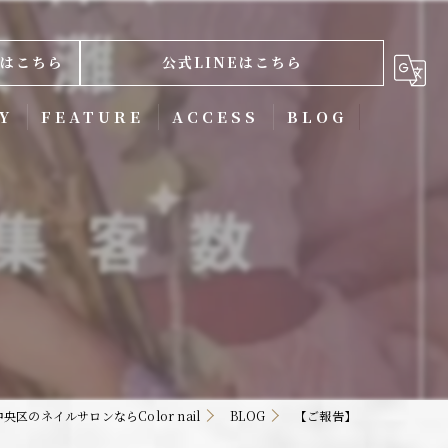
はこちら
公式LINEはこちら
Y
FEATURE
ACCESS
BLOG
ネイルケア
スカルプ
ジェル
ニュアンス
フィルイン
央区のネイルサロンならColor nail
BLOG
【ご報告】