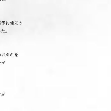
様予約優先の
した。
のお別れを
たが
すが
。