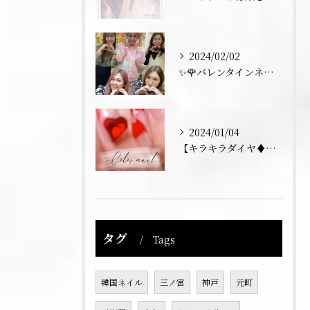
2024/02/02
✨🌹バレンタインネイル トーク💅✨
2024/01/04
【キラキラダイヤ♦️フレンチネイル】
タグ
Tags
韓国ネイル
三ノ宮
神戸
元町