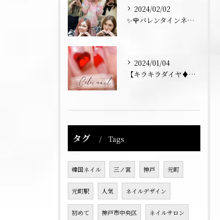
2024/02/02
✨🌹バレンタインネイル トーク💅✨
2024/01/04
【キラキラダイヤ♦️フレンチネイル】
タグ
Tags
韓国ネイル
三ノ宮
神戸
元町
元町駅
人気
ネイルデザイン
初めて
神戸市中央区
ネイルサロン