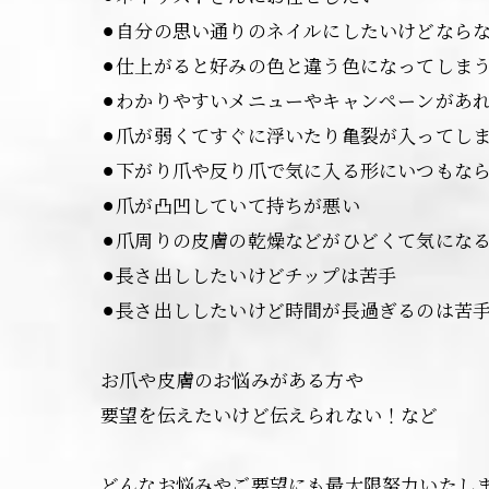
⚫︎自分の思い通りのネイルにしたいけどなら
⚫︎仕上がると好みの色と違う色になってしま
⚫︎わかりやすいメニューやキャンペーンがあ
⚫︎爪が弱くてすぐに浮いたり亀裂が入ってし
⚫︎下がり爪や反り爪で気に入る形にいつもな
⚫︎爪が凸凹していて持ちが悪い
⚫︎爪周りの皮膚の乾燥などがひどくて気にな
⚫︎長さ出ししたいけどチップは苦手
⚫︎長さ出ししたいけど時間が長過ぎるのは
お爪や皮膚のお悩みがある方や
要望を伝えたいけど伝えられない！など
どんなお悩みやご要望にも最大限努力いたし