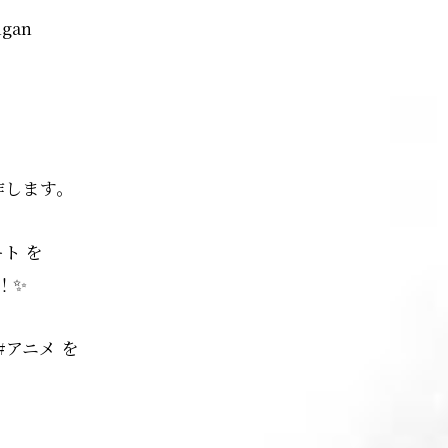
gan
作します。
ト を
！✨
#アニメ を