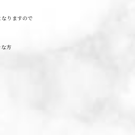
となりますので
✨
きな方
い