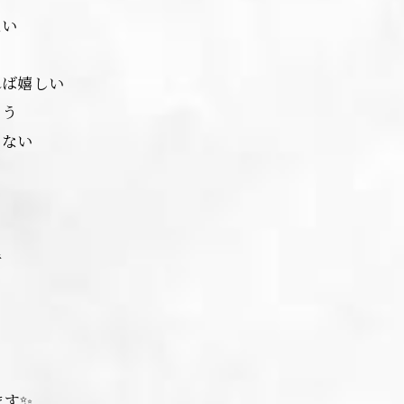
ない
う
れば嬉しい
まう
らない
る
苦手
ます✨