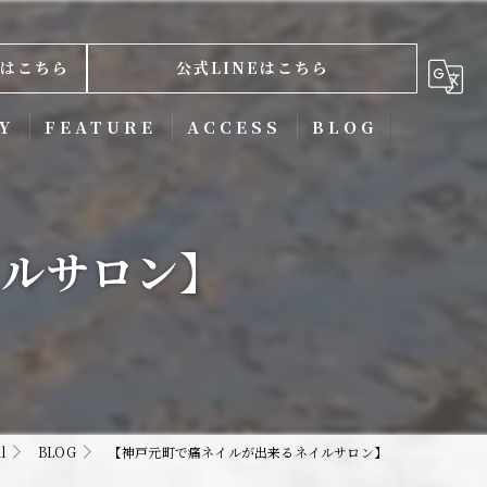
はこちら
公式LINEはこちら
Y
FEATURE
ACCESS
BLOG
ネイルケア
イルサロン】
スカルプ
ジェル
ニュアンス
フィルイン
l
BLOG
【神戸元町で痛ネイルが出来るネイルサロン】