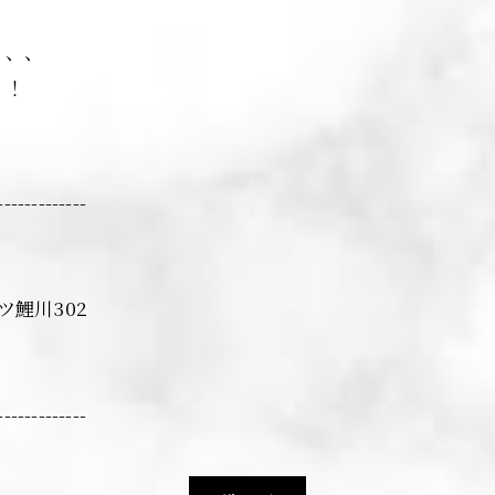
、、、
！！
-------------
ツ鯉川302
-------------