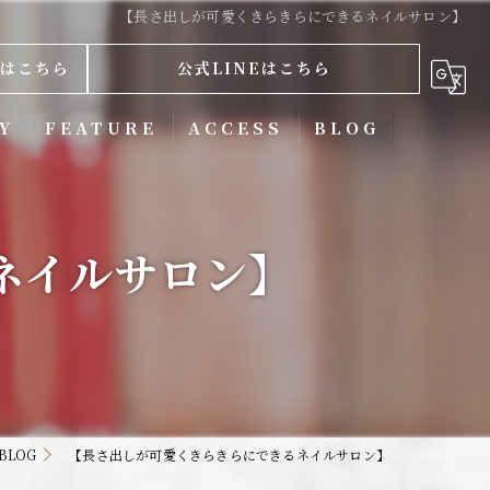
【長さ出しが可愛くきらきらにできるネイルサロン】
はこちら
公式LINEはこちら
Y
FEATURE
ACCESS
BLOG
ネイルケア
ネイルサロン】
スカルプ
ジェル
ニュアンス
フィルイン
BLOG
【長さ出しが可愛くきらきらにできるネイルサロン】