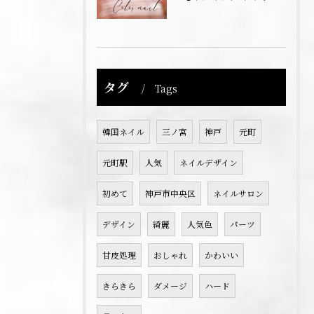
タグ
Tags
韓国ネイル
三ノ宮
神戸
元町
元町駅
人気
ネイルデザイン
初めて
神戸市中央区
ネイルサロン
デザイン
綺麗
人気色
パーツ
甘皮処理
おしゃれ
かわいい
きらきら
ダメージ
ハード