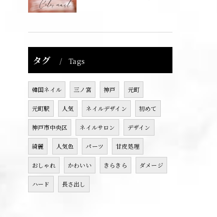
タグ
Tags
韓国ネイル
三ノ宮
神戸
元町
元町駅
人気
ネイルデザイン
初めて
神戸市中央区
ネイルサロン
デザイン
綺麗
人気色
パーツ
甘皮処理
おしゃれ
かわいい
きらきら
ダメージ
ハード
長さ出し