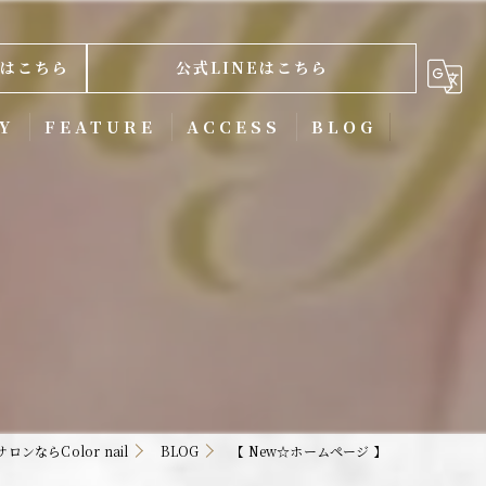
はこちら
公式LINEはこちら
Y
FEATURE
ACCESS
BLOG
ネイルケア
】
スカルプ
ジェル
ニュアンス
フィルイン
ンならColor nail
BLOG
【 New☆ホームページ 】