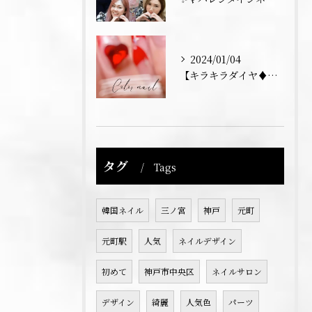
2024/01/04
【キラキラダイヤ♦️フレンチネイル】
タグ
Tags
韓国ネイル
三ノ宮
神戸
元町
元町駅
人気
ネイルデザイン
初めて
神戸市中央区
ネイルサロン
デザイン
綺麗
人気色
パーツ